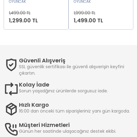
TEKERLEKLİ2222222
OYUNCAK
OYUNCAK
1,499.00 TL
1,999.00 TL
1,299.00 TL
1,499.00 TL
Güvenli Alışveriş
SSL güvenlik sertifikası ile güvenli alışverişin keyfini
çıkartın.
Kolay İade
Sorun yaşadğınız ürünlerde sorgusuz iade.
Hızlı Kargo
16:00 dan önceki tüm siparişleriniz yanı gün kargoda.
Müşteri Hizmetleri
Günün her saatinde ulaşacağınız destek ekibi.