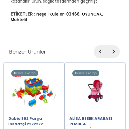
kazandırır. Ürün, sağlık testlerinden geçmişt
ETİKETLER :
,
,
Neşeli Kuleler-03466
OYUNCAK
Muhtelif
Benzer Ürünler
Ücretsiz Kargo
Ücretsiz Kargo
Dubie 362 Parça
ALİSA BEBEK ARABASI
İnsaatçi 2222222
PEMBE 4