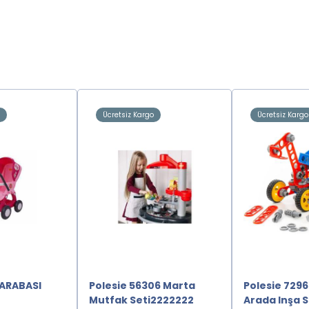
o
Ücretsiz Kargo
Ücretsiz Kargo
 ARABASI
Polesie 56306 Marta
Polesie 72962
Mutfak Seti2222222
Arada Inşa S