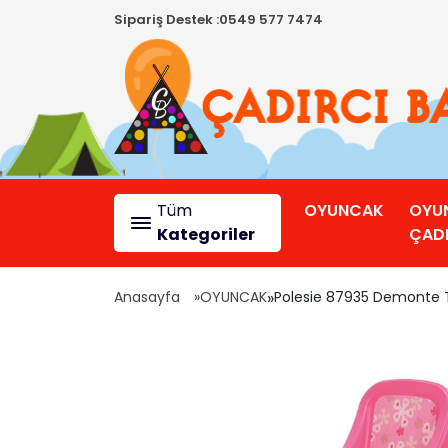
Sipariş Destek :
0549 577 7474
Tüm
OYUNCAK
OYU
Kategoriler
ÇADI
Anasayfa
OYUNCAK
»
Polesie 87935 Demonte 