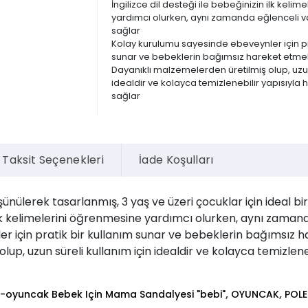
İngilizce dil desteği ile bebeğinizin ilk keli
yardımcı olurken, aynı zamanda eğlenceli v
sağlar
Kolay kurulumu sayesinde ebeveynler için pra
sunar ve bebeklerin bağımsız hareket etmel
Dayanıklı malzemelerden üretilmiş olup, uzun
idealdir ve kolayca temizlenebilir yapısıyla h
sağlar
Taksit Seçenekleri
İade Koşulları
şünülerek tasarlanmış, 3 yaş ve üzeri çocuklar için ideal 
n ilk kelimelerini öğrenmesine yardımcı olurken, aynı zaman
r için pratik bir kullanım sunar ve bebeklerin bağımsız h
up, uzun süreli kullanım için idealdir ve kolayca temizleneb
,
,
-oyuncak Bebek Için Mama Sandalyesi "bebi"
OYUNCAK
POLE