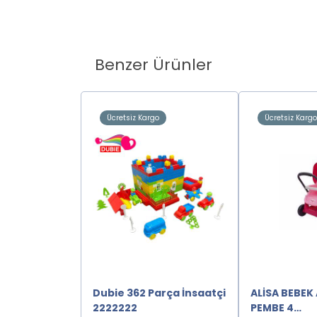
Benzer Ürünler
o
Ücretsiz Kargo
Ücretsiz Karg
Dubie 362 Parça İnsaatçi
ALİSA BEBEK
2222222
2222222
PEMBE 4