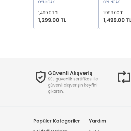
OYUNCAK
TEKERLEKLİ2
OYUNCAK
1,499.00 TL
1,999.00 TL
1,299.00 TL
1,499.00 T
Güvenli Alışveriş
SSL güvenlik sertifikası ile
güvenli alışverişin keyfini
çıkartın.
Popüler Kategoriler
Yardım