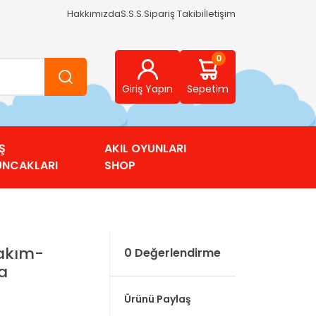
Hakkımızda
S.S.S.
Sipariş Takibi
İletişim
0
Giriş Yapın
Sepetim
Ş
AKIL OYUNLARI
UNCAKLARI
SHOP
akım-
0 Değerlendirme
a
Ürünü Paylaş