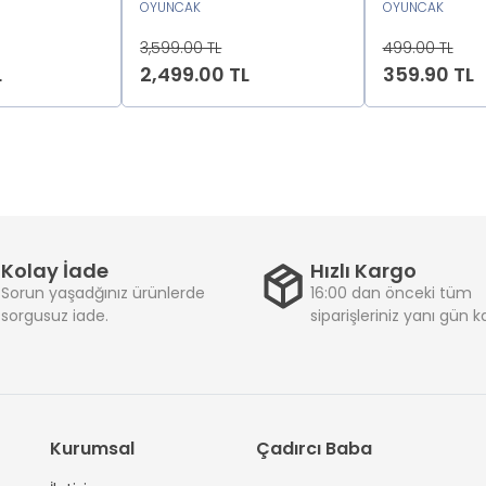
222222
OYUNCAK
-Polesie222
OYUNCAK
3,599.00 TL
499.00 TL
L
2,499.00 TL
359.90 TL
Kolay İade
Hızlı Kargo
Sorun yaşadğınız ürünlerde
16:00 dan önceki tüm
sorgusuz iade.
siparişleriniz yanı gün 
Kurumsal
Çadırcı Baba