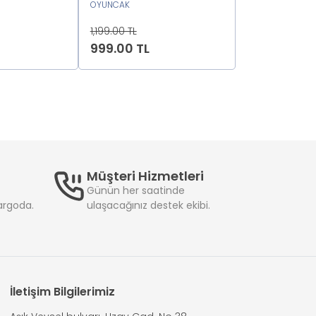
2222
Oyuncak MAVİ2222222
OYUNCAK
Için Sandaly
OYUNCAK
YEŞİL222222
1,199.00 TL
1,199.00 TL
999.00 TL
999.00 TL
Müşteri Hizmetleri
Günün her saatinde
kargoda.
ulaşacağınız destek ekibi.
İletişim Bilgilerimiz