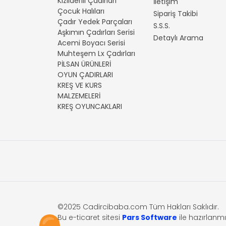
Kızılderili Çadırları
İletişim
Çocuk Halıları
Sipariş Takibi
Çadır Yedek Parçaları
S.S.S.
Aşkımın Çadırları Serisi
Detaylı Arama
Acemi Boyacı Serisi
Muhteşem Lx Çadırları
PİLSAN ÜRÜNLERİ
OYUN ÇADIRLARI
KREŞ VE KURS
MALZEMELERİ
KREŞ OYUNCAKLARI
©2025 Cadircibaba.com Tüm Hakları Saklıdır.
Bu e-ticaret sitesi
Pars Software
ile hazırlanmış