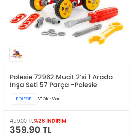
Polesie 72962 Mucit 2’si 1 Arada
Inşa Seti 57 Parça -Polesie
POLESİE
STOK : Var
499.00 TL
%28 İNDİRİM
359.90
TL