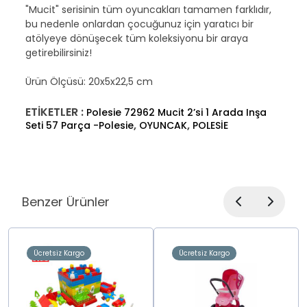
"Mucit" serisinin tüm oyuncakları tamamen farklıdır,
bu nedenle onlardan çocuğunuz için yaratıcı bir
atölyeye dönüşecek tüm koleksiyonu bir araya
getirebilirsiniz!
Ürün Ölçüsü: 20x5x22,5 cm
ETİKETLER :
Polesie 72962 Mucit 2’si 1 Arada Inşa
,
,
Seti 57 Parça -Polesie
OYUNCAK
POLESİE
Benzer Ürünler
Ücretsiz Kargo
Ücretsiz Kargo