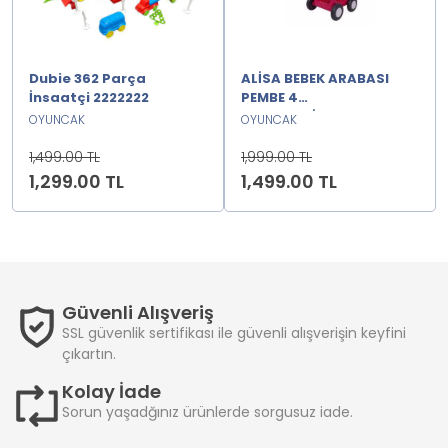
Dubie 362 Parça
ALİSA BEBEK ARABASI
İnsaatçi 2222222
PEMBE 4
TEKERLEKLİ2222222
OYUNCAK
OYUNCAK
1,499.00 TL
1,999.00 TL
1,299.00 TL
1,499.00 TL
Güvenli Alışveriş
SSL güvenlik sertifikası ile güvenli alışverişin keyfini
çıkartın.
Kolay İade
Sorun yaşadğınız ürünlerde sorgusuz iade.