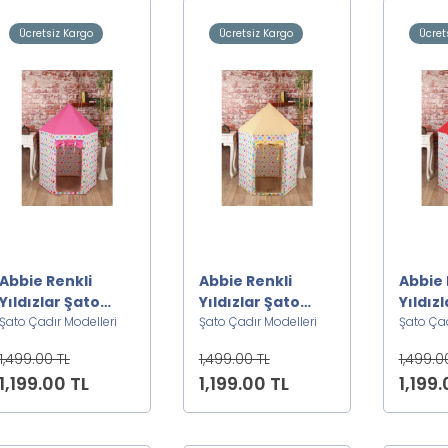
Ücretsiz Kargo
Ücretsiz Kargo
Ücret
Abbie Renkli
Abbie Renkli
Abbie 
Yıldızlar Şato
Yıldızlar Şato
Yıldız
Oyun Çadırı T
Şato Çadır Modelleri
Oyun Çadırı S
Şato Çadır Modelleri
Oyun Ç
Şato Çad
1,499.00 TL
1,499.00 TL
1,499.0
1,199.00 TL
1,199.00 TL
1,199.