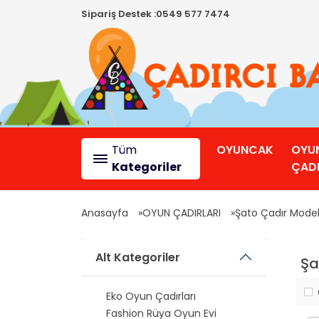
Sipariş Destek :
0549 577 7474
Tüm
OYUNCAK
OYU
Kategoriler
ÇADI
Anasayfa
OYUN ÇADIRLARI
Şato Çadır Model
Alt Kategoriler
Şa
Eko Oyun Çadırları
Fashion Rüya Oyun Evi