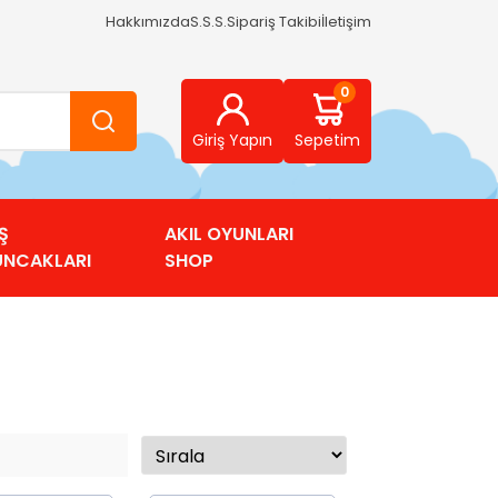
Hakkımızda
S.S.S.
Sipariş Takibi
İletişim
0
Giriş Yapın
Sepetim
Ş
AKIL OYUNLARI
UNCAKLARI
SHOP