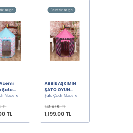
siz Kargo
Ücretsiz Kargo
 Acemi
ABBİE AŞKIMIN
ı Şato
ŞATO OYUN
Çadırı
ır Modelleri
ÇADIRI
Şato Çadır Modelleri
0 TL
1,499.00 TL
00 TL
1,199.00 TL