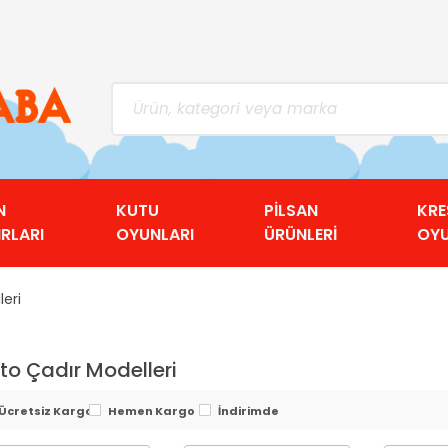
N
KUTU
PİLSAN
KRE
RLARI
OYUNLARI
ÜRÜNLERİ
OY
leri
to Çadır Modelleri
Ücretsiz Kargo
Hemen Kargo
İndirimde