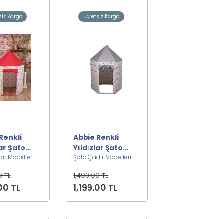
siz Kargo
Ücretsiz Kargo
Renkli
Abbie Renkli
lar Şato
Yıldızlar Şato
adırı K
ır Modelleri
Oyun Çadırı G
Şato Çadır Modelleri
0 TL
1,499.00 TL
00 TL
1,199.00 TL