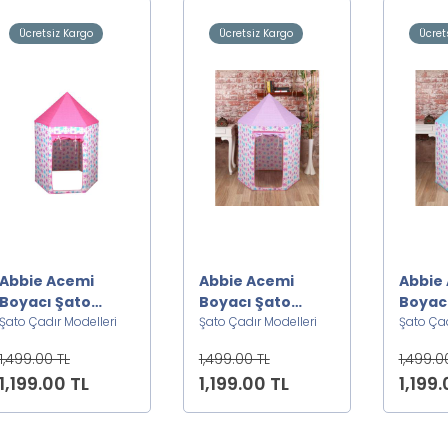
Ücretsiz Kargo
Ücretsiz Kargo
Ücret
Abbie Acemi
Abbie Acemi
Abbie
Boyacı Şato
Boyacı Şato
Boyac
Oyun Çadırı P
Şato Çadır Modelleri
Oyun Çadırı L
Şato Çadır Modelleri
Oyun 
Şato Çad
1,499.00 TL
1,499.00 TL
1,499.0
1,199.00 TL
1,199.00 TL
1,199.