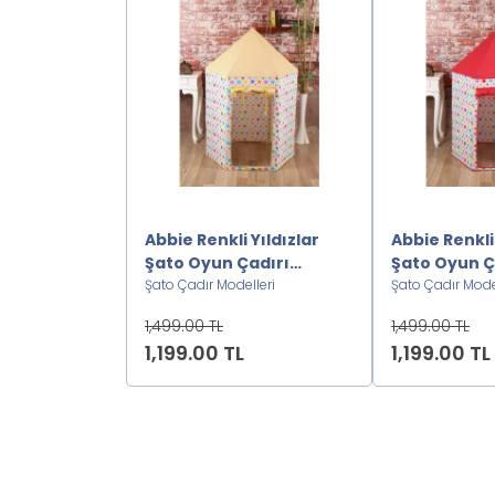
IN ŞATO
Abbie Renkli Yıldızlar
Abbie Renkli 
I2222222
Şato Oyun Çadırı
Şato Oyun Ç
lleri
S2222222
Şato Çadır Modelleri
K2222222
Şato Çadır Mode
1,499.00 TL
1,499.00 TL
1,199.00 TL
1,199.00 TL