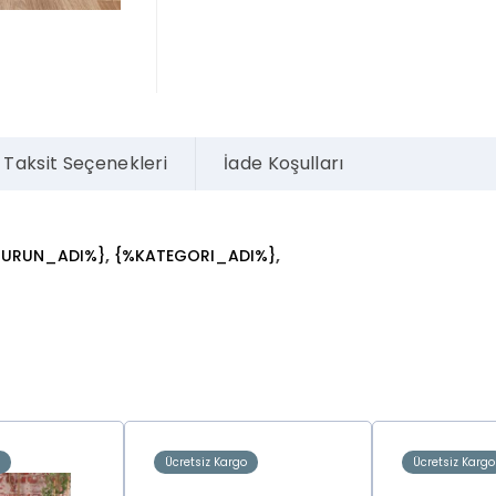
Taksit Seçenekleri
İade Koşulları
,
,
%URUN_ADI%}
{%KATEGORI_ADI%}
o
Ücretsiz Kargo
Ücretsiz Kargo