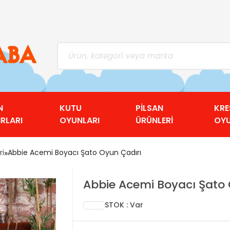
N
KUTU
PİLSAN
KRE
RLARI
OYUNLARI
ÜRÜNLERİ
OY
ri
»
Abbie Acemi Boyacı Şato Oyun Çadırı
Abbie Acemi Boyacı Şato 
STOK : Var