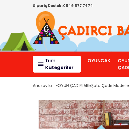
Sipariş Destek :
0549 577 7474
Tüm
OYUNCAK
OYU
Kategoriler
ÇADI
Anasayfa
OYUN ÇADIRLARI
»
Şato Çadır Modelle