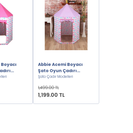
 Boyacı
Abbie Acemi Boyacı
Abbie Renkli 
adırı
Şato Oyun Çadırı
Şato Oyun Ç
leri
L2222222
Şato Çadır Modelleri
T2222222
Şato Çadır Model
1,499.00 TL
1,499.00 TL
1,199.00 TL
1,199.00 TL