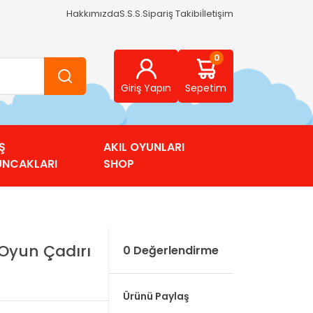
Hakkımızda
S.S.S.
Sipariş Takibi
İletişim
0
Giriş Yapın
Sepetim
Ş
AKIL OYUNLARI
UNCAKLARI
SHOP
Oyun Çadırı
0 Değerlendirme
Ürünü Paylaş