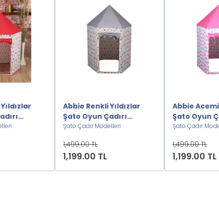
Yıldızlar
Abbie Renkli Yıldızlar
Abbie Acemi
adırı
Şato Oyun Çadırı
Şato Oyun Ç
lleri
G2222222
Şato Çadır Modelleri
P2222222
Şato Çadır Model
1,499.00 TL
1,499.00 TL
1,199.00 TL
1,199.00 TL