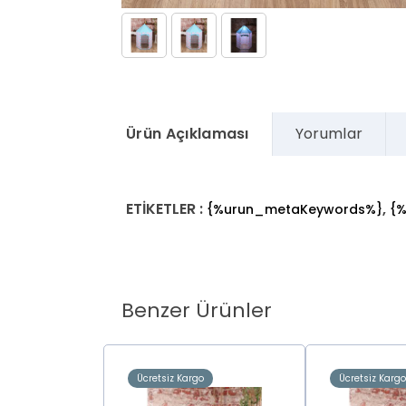
Ürün Açıklaması
Yorumlar
ETİKETLER :
,
{%urun_metaKeywords%}
{
Benzer Ürünler
o
Ücretsiz Kargo
Ücretsiz Karg