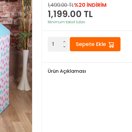
1,499.00 TL
%20 İNDİRİM
1,199.00
TL
Minimum taksit tutarı :
Sepete Ekle
Ürün Açıklaması