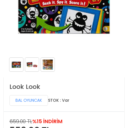
Look Look
BAL OYUNCAK
STOK : Var
659.00 TL
%15 İNDİRİM