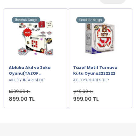
Ücretsiz Kargo
Ücretsiz Kargo
Abluka Akıl ve Zeka
Tazof Motif Turnuva
Oyunu(TAZOF
Kutu Oyunu2222222
ORJİNAL)2222222
AKIL OYUNLARI SHOP
AKIL OYUNLARI SHOP
1,099.00 TL
1,149.00 TL
899.00 TL
999.00 TL