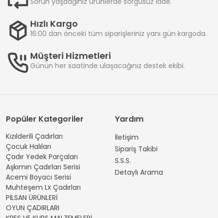
Sorun yaşadğınız ürünlerde sorgusuz iade.
Hızlı Kargo
16:00 dan önceki tüm siparişleriniz yanı gün kargoda.
Müşteri Hizmetleri
Günün her saatinde ulaşacağınız destek ekibi.
Popüler Kategoriler
Yardım
Kızılderili Çadırları
İletişim
Çocuk Halıları
Sipariş Takibi
Çadır Yedek Parçaları
S.S.S.
Aşkımın Çadırları Serisi
Detaylı Arama
Acemi Boyacı Serisi
Muhteşem Lx Çadırları
PİLSAN ÜRÜNLERİ
OYUN ÇADIRLARI
KREŞ VE KURS MALZEMELERİ