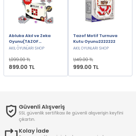
Abluka Akıl ve Zeka
Tazof Motif Turnuva
Oyunu(TAZOF
Kutu Oyunu2222222
ORJİNAL)2222222
AKIL OYUNLARI SHOP
AKIL OYUNLARI SHOP
1,099.00 TL
1,149.00 TL
899.00 TL
999.00 TL
Güvenli Alışveriş
SSL güvenlik sertifikası ile güvenli alışverişin keyfini
çıkartın.
Kolay İade