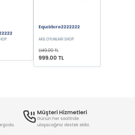
Equılıbıro2222222
Meta Forms
22222
SHOP
AKIL OYUNLARI SHOP
AKIL OYUNLARI 
1,149.00 TL
659.00 TL
999.00 TL
629.00 TL
Müşteri Hizmetleri
Günün her saatinde
kargoda.
ulaşacağınız destek ekibi.