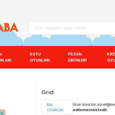
N
KUTU
PİLSAN
KRE
RLARI
OYUNLARI
ÜRÜNLERİ
OY
Grıd
BAL
Ürün kısa bir süreliğin
OYUNCAK
edilememektedir
.