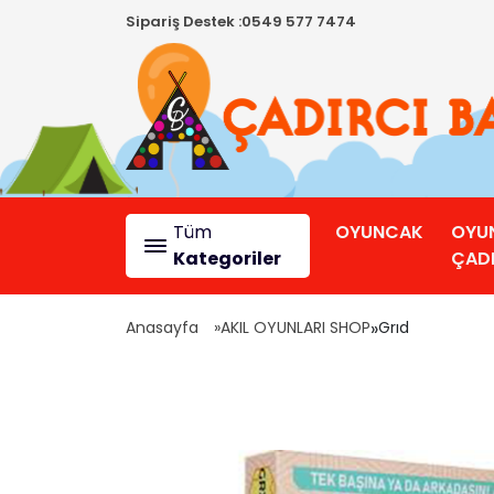
Sipariş Destek :
0549 577 7474
Tüm
OYUNCAK
OYU
Kategoriler
ÇADI
Anasayfa
AKIL OYUNLARI SHOP
»
Grıd