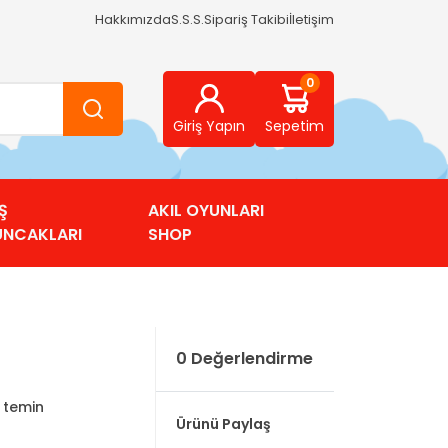
Hakkımızda
S.S.S.
Sipariş Takibi
İletişim
0
Giriş Yapın
Sepetim
Ş
AKIL OYUNLARI
UNCAKLARI
SHOP
0 Değerlendirme
e temin
Ürünü Paylaş