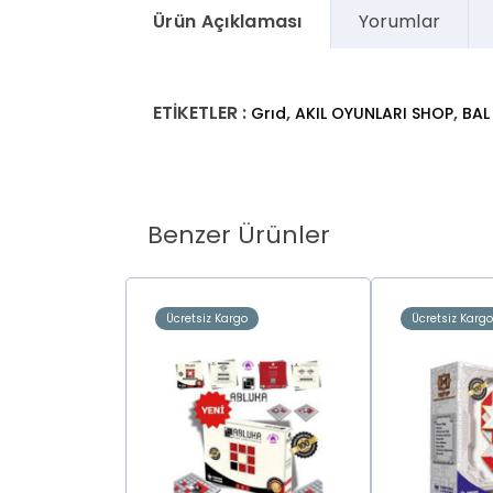
Ürün Açıklaması
Yorumlar
ETİKETLER :
,
,
Grıd
AKIL OYUNLARI SHOP
BAL
Benzer Ürünler
o
Ücretsiz Kargo
Ücretsiz Karg