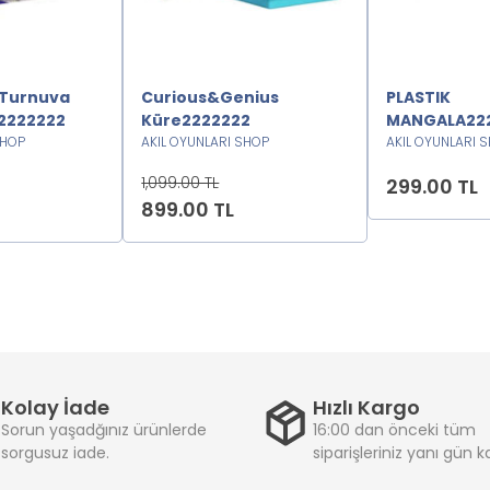
 Turnuva
Curious&Genius
PLASTIK
2222222
Küre2222222
MANGALA22
SHOP
AKIL OYUNLARI SHOP
AKIL OYUNLARI 
1,099.00 TL
299.00 TL
899.00 TL
Kolay İade
Hızlı Kargo
Sorun yaşadğınız ürünlerde
16:00 dan önceki tüm
sorgusuz iade.
siparişleriniz yanı gün 