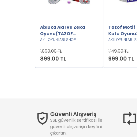
i
Abluka Akıl ve Zeka
Tazof Motif
2
Oyunu(TAZOF
Kutu Oyunu
SHOP
ORJİNAL)2222222
AKIL OYUNLARI SHOP
AKIL OYUNLARI 
1,099.00 TL
1,149.00 TL
899.00 TL
999.00 TL
Güvenli Alışveriş
SSL güvenlik sertifikası ile
güvenli alışverişin keyfini
çıkartın.