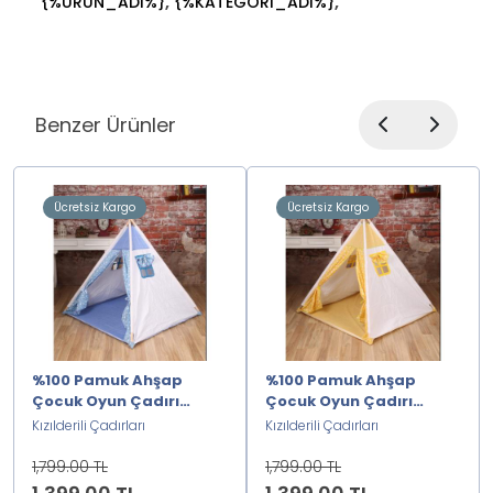
,
,
{%URUN_ADI%}
{%KATEGORI_ADI%}
Benzer Ürünler
Ücretsiz Kargo
Ücretsiz Kargo
%100 Pamuk Ahşap
%100 Pamuk Ahşap
Çocuk Oyun Çadırı
Çocuk Oyun Çadırı
Kızılderili-Mavi2222222
Kızılderili- Sarı2222222
Kızılderili Çadırları
Kızılderili Çadırları
1,799.00 TL
1,799.00 TL