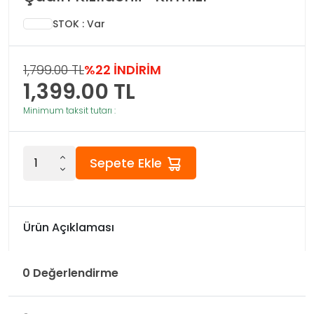
STOK : Var
1,799.00 TL
%22 İNDİRİM
1,399.00
TL
Minimum taksit tutarı :
Sepete Ekle
Ürün Açıklaması
0 Değerlendirme