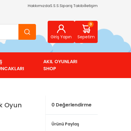
Hakkımızda
S.S.S.
Sipariş Takibi
İletişim
0
Giriş Yapın
Sepetim
Ş
AKIL OYUNLARI
UNCAKLARI
SHOP
k Oyun
0 Değerlendirme
Ürünü Paylaş