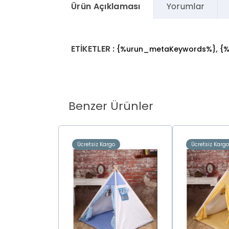
Ürün Açıklaması
Yorumlar
ETİKETLER :
,
{%urun_metaKeywords%}
{
Benzer Ürünler
o
Ücretsiz Kargo
Ücretsiz Karg