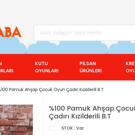
N
KUTU
PİLSAN
KRE
RLARI
OYUNLARI
ÜRÜNLERİ
OY
%100 Pamuk Ahşap Çocuk Oyun Çadırı Kızılderili B.T
%100 Pamuk Ahşap Çocu
Çadırı Kızılderili B.T
STOK : Var