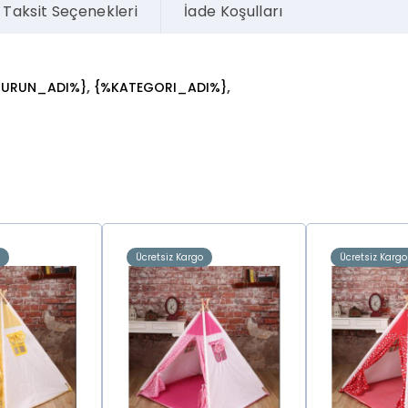
Taksit Seçenekleri
İade Koşulları
,
,
%URUN_ADI%}
{%KATEGORI_ADI%}
o
Ücretsiz Kargo
Ücretsiz Kargo