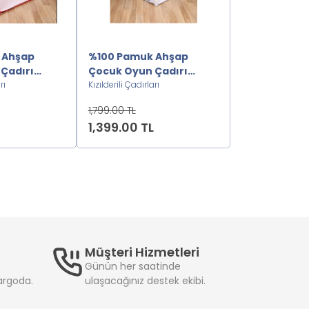
 Ahşap
%100 Pamuk Ahşap
%100 Pamuk
Çadırı
Çocuk Oyun Çadırı
Çocuk Oyun 
rı
Kızılderili- Gri2222222
Kızılderili Çadırları
Kızılderili S
Kızılderili Çadırla
222
1,799.00 TL
1,799.00 TL
1,399.00 TL
1,399.00 TL
Müşteri Hizmetleri
Günün her saatinde
kargoda.
ulaşacağınız destek ekibi.