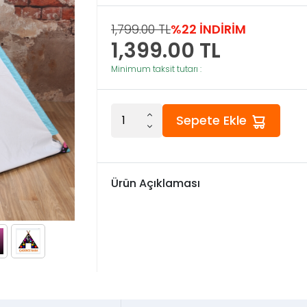
1,799.00 TL
%22 İNDİRİM
1,399.00
TL
Minimum taksit tutarı :
Sepete Ekle
Ürün Açıklaması