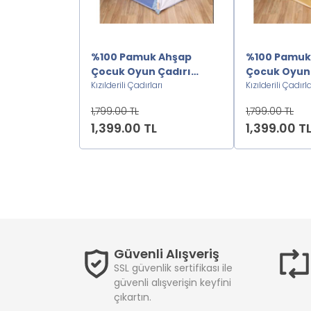
 Ahşap
%100 Pamuk Ahşap
%100 Pamuk
 Çadırı
Çocuk Oyun Çadırı
Çocuk Oyun 
S.P2222222
arı
Kızılderili-Mavi2222222
Kızılderili Çadırları
Kızılderili-
Kızılderili Çadırla
1,799.00 TL
1,799.00 TL
L
1,399.00 TL
1,399.00 T
Güvenli Alışveriş
SSL güvenlik sertifikası ile
güvenli alışverişin keyfini
çıkartın.