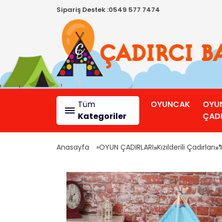
Sipariş Destek :
0549 577 7474
Tüm
OYUNCAK
OYU
Kategoriler
ÇADI
Anasayfa
OYUN ÇADIRLARI
»
Kızılderili Çadırları
»