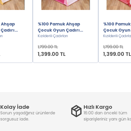
 Ahşap
%100 Pamuk Ahşap
%100 Pamuk
Çadırı
Çocuk Oyun Çadırı
Çocuk Oyun 
 Sarı2222222
rı
Kızılderili-
Kızılderili Çadırları
Kızılderili-
Kızılderili Çadırla
Pembe2222222
Kırmızı2222
1,799.00 TL
1,799.00 TL
L
1,399.00 TL
1,399.00 TL
Kolay İade
Hızlı Kargo
Sorun yaşadğınız ürünlerde
16:00 dan önceki tüm
sorgusuz iade.
siparişleriniz yanı gün 