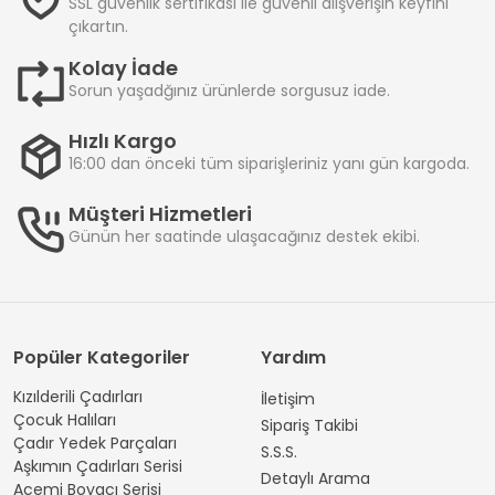
SSL güvenlik sertifikası ile güvenli alışverişin keyfini
çıkartın.
Kolay İade
Sorun yaşadğınız ürünlerde sorgusuz iade.
Hızlı Kargo
16:00 dan önceki tüm siparişleriniz yanı gün kargoda.
Müşteri Hizmetleri
Günün her saatinde ulaşacağınız destek ekibi.
Popüler Kategoriler
Yardım
Kızılderili Çadırları
İletişim
Çocuk Halıları
Sipariş Takibi
Çadır Yedek Parçaları
S.S.S.
Aşkımın Çadırları Serisi
Detaylı Arama
Acemi Boyacı Serisi