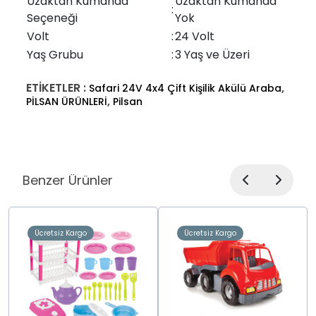
Uzaktan Kumanda
Uzaktan Kumanda
:
Seçeneği
Yok
Volt
:
24 Volt
Yaş Grubu
:
3 Yaş ve Üzeri
ETİKETLER :
,
Safari 24V 4x4 Çift Kişilik Akülü Araba
,
PİLSAN ÜRÜNLERİ
Pilsan
Benzer Ürünler
Ücretsiz Kargo
Ücretsiz Kargo