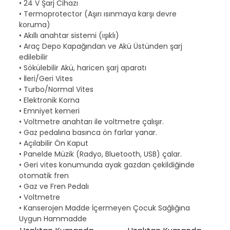
• 24 V Şarj Cihazı
• Termoprotector (Aşırı ısınmaya karşı devre
koruma)
• Akıllı anahtar sistemi (ışıklı)
• Araç Depo Kapağından ve Akü Üstünden şarj
edilebilir
• Sökülebilir Akü, haricen şarj aparatı
• İleri/Geri Vites
• Turbo/Normal Vites
• Elektronik Korna
• Emniyet kemeri
• Voltmetre anahtarı ile voltmetre çalışır.
• Gaz pedalına basınca ön farlar yanar.
• Açılabilir Ön Kaput
• Panelde Müzik (Radyo, Bluetooth, USB) çalar.
• Geri vites konumunda ayak gazdan çekildiğinde
otomatik fren
• Gaz ve Fren Pedalı
• Voltmetre
• Kanserojen Madde İçermeyen Çocuk Sağlığına
Uygun Hammadde