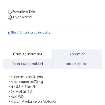
Favorilere Ekle
Fiyat Alarmı
Bu ürün için kargo
ücretsiz.
Ürün Açıklaması
Yorumlar
Taksit Seçenekleri
İade Koşulları
• Kullanım Yaşı 3+yaş
• Max. Kapasite:70 Kg
• Hız 3,5 - 7 km/h
• 24 V Akü/12 A
• 4x4 WD
• 4 x 24 V Arka ve ön Motorlar