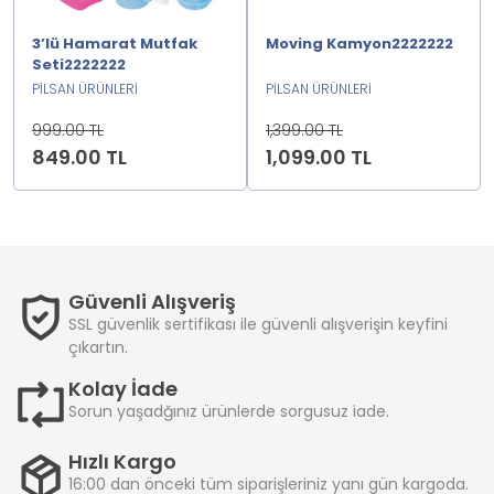
3’lü Hamarat Mutfak
Moving Kamyon2222222
Seti2222222
PİLSAN ÜRÜNLERİ
PİLSAN ÜRÜNLERİ
999.00 TL
1,399.00 TL
849.00 TL
1,099.00 TL
Güvenli Alışveriş
SSL güvenlik sertifikası ile güvenli alışverişin keyfini
çıkartın.
Kolay İade
Sorun yaşadğınız ürünlerde sorgusuz iade.
Hızlı Kargo
16:00 dan önceki tüm siparişleriniz yanı gün kargoda.