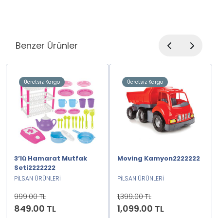
Benzer Ürünler
Ücretsiz Kargo
Ücretsiz Kargo
3’lü Hamarat Mutfak
Moving Kamyon2222222
Seti2222222
PİLSAN ÜRÜNLERİ
PİLSAN ÜRÜNLERİ
999.00 TL
1,399.00 TL
849.00 TL
1,099.00 TL