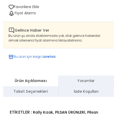
Favorilere Ekle
Fiyat Alarmı
Gelince Haber Ver
Bu ürün şu anda stoklarımızda yok, stok gelince haberdar
olmak isterseniz fiyat alarmına tıklayabilirsiniz.
Bu ürün için kargo
ücretsiz.
Ürün Açıklaması
Yorumlar
Taksit Seçenekleri
İade Koşulları
ETİKETLER :
,
,
Rally Kızak
PİLSAN ÜRÜNLERİ
Pilsan