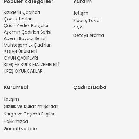
Popüler Kategoriler
Yardım
Kızılderili Çadırları
İletişim
Çocuk Halıları
Sipariş Takibi
Çadır Yedek Parçaları
S.S.S.
Aşkımın Çadırları Serisi
Detaylı Arama
Acemi Boyacı Serisi
Muhteşem Lx Çadırları
PİLSAN ÜRÜNLERİ
OYUN ÇADIRLARI
KREŞ VE KURS MALZEMELERİ
KREŞ OYUNCAKLARI
Kurumsal
Çadırcı Baba
İletişim
Gizlilik ve Kullanım Şartları
Kargo ve Taşıma Bilgileri
Hakkımızda
Garanti ve İade