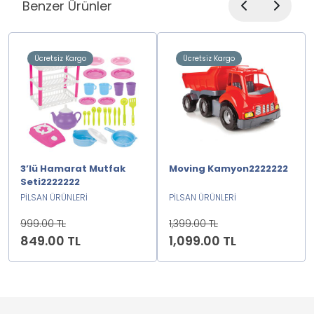
Benzer Ürünler
Ücretsiz Kargo
Ücretsiz Kargo
3’lü Hamarat Mutfak
Moving Kamyon2222222
Seti2222222
PİLSAN ÜRÜNLERİ
PİLSAN ÜRÜNLERİ
999.00 TL
1,399.00 TL
849.00 TL
1,099.00 TL