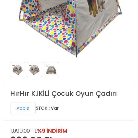
HırHır K.iKİLİ Çocuk Oyun Çadırı
Abbie
STOK : Var
1,099.00 TL
%9 İNDİRİM