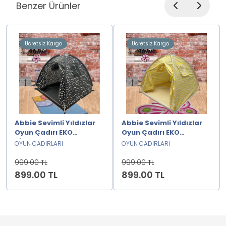
Benzer Ürünler
Ücretsiz Kargo
Ücretsiz Kargo
Abbie Sevimli Yıldızlar
Abbie Sevimli Yıldızlar
Oyun Çadırı EKO
Oyun Çadırı EKO
SİYAH2222222
SARI2222222
OYUN ÇADIRLARI
OYUN ÇADIRLARI
999.00 TL
999.00 TL
899.00 TL
899.00 TL