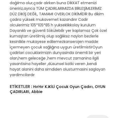
dağılma olur,çadır alırken buna DİKKAT etmenizi
öneririz,ayrıca TÜM ÇADIRLARIMIZDA BİRLEŞİMLERİMİZ
DÜZ DİKİŞ DEĞİL, TAMAMI OVERLOK DİKİMİDİR Bu dikim
çadıra yüksek mukavemet kazandırır Cadir
olculerimiz 105*105*85 h yukseklikkolay kurulum
Dayanıklı ve güvenli Sökülebilir yer kaplamaz Çok özel
kumaştan üretilmiş olup sağlıksız naylon bezlerle
kesinlikle mukayese edilemezkanserojen madde
içermeyen çocuk sağlığına uygun üretilmistirOyun
çadirlari cocuklarimizin dunyasinda önemli bir yeri
olan,hem geleceğe ,hem mevcut zamanina ilgili
yasantisina hayeller ,düsunsel katki veren ,kendi
hayat alanini daha simdiden olusturmasini saglayan
yardimcilardır
ETİKETLER :
,
HırHır K.iKİLİ Çocuk Oyun Çadırı
OYUN
,
ÇADIRLARI
Abbie