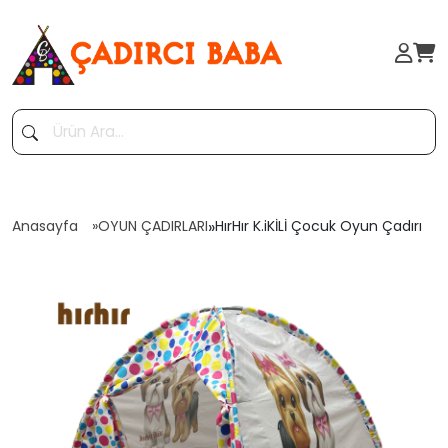
Anasayfa
OYUN ÇADIRLARI
»
HırHır K.iKİLİ Çocuk Oyun Çadırı