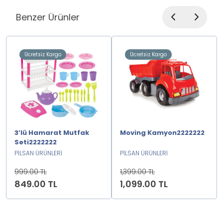
Benzer Ürünler
Ücretsiz Kargo
Ücretsiz Kargo
3’lü Hamarat Mutfak
Moving Kamyon2222222
Seti2222222
PİLSAN ÜRÜNLERİ
PİLSAN ÜRÜNLERİ
999.00 TL
1,399.00 TL
849.00 TL
1,099.00 TL