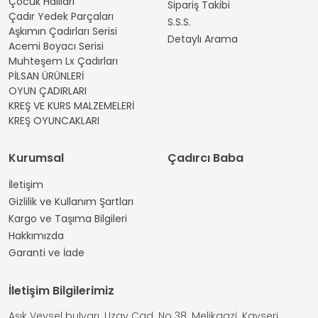
Çocuk Halıları
Sipariş Takibi
Çadır Yedek Parçaları
S.S.S.
Aşkımın Çadırları Serisi
Detaylı Arama
Acemi Boyacı Serisi
Muhteşem Lx Çadırları
PİLSAN ÜRÜNLERİ
OYUN ÇADIRLARI
KREŞ VE KURS MALZEMELERİ
KREŞ OYUNCAKLARI
Kurumsal
Çadırcı Baba
İletişim
Gizlilik ve Kullanım Şartları
Kargo ve Taşıma Bilgileri
Hakkımızda
Garanti ve İade
İletişim Bilgilerimiz
Aşık Veysel bulvarı. Uzay Cad. No 38. Melikgazi. Kayseri