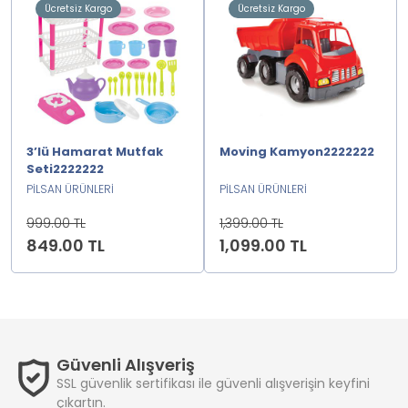
Ücretsiz Kargo
Ücretsiz Kargo
3’lü Hamarat Mutfak
Moving Kamyon2222222
Seti2222222
PİLSAN ÜRÜNLERİ
PİLSAN ÜRÜNLERİ
999.00 TL
1,399.00 TL
849.00 TL
1,099.00 TL
Güvenli Alışveriş
SSL güvenlik sertifikası ile güvenli alışverişin keyfini
çıkartın.