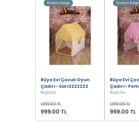
o
Ücretsiz Kargo
Ücretsiz Karg
eli Lila
Rüya Evi Çocuk Oyun
Rüya Evi Ço
2222
Çadırı- Sarı2222222
Çadırı- Pe
Rüya Evi
Rüya Evi
1,199.00 TL
1,199.00 TL
999.00 TL
999.00 TL