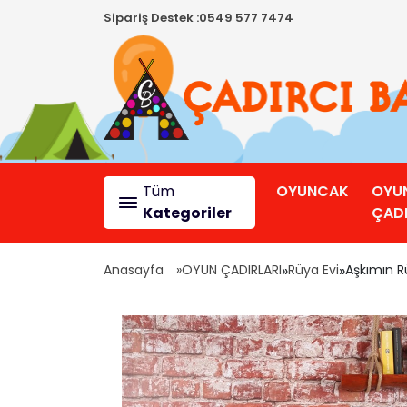
Sipariş Destek :
0549 577 7474
Tüm
OYUNCAK
OYU
Kategoriler
ÇADI
Anasayfa
OYUN ÇADIRLARI
»
Rüya Evi
»
Aşkımın Rü