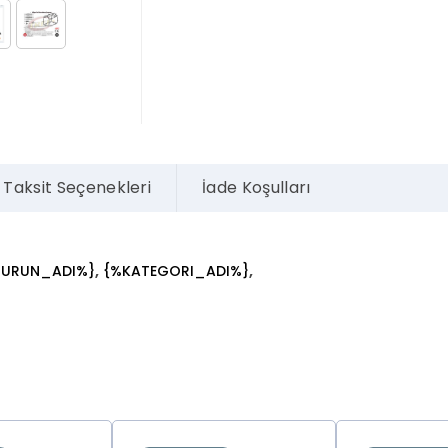
Taksit Seçenekleri
İade Koşulları
,
,
%URUN_ADI%}
{%KATEGORI_ADI%}