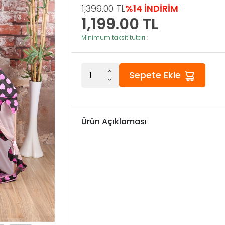
1,399.00 TL
%14 İNDİRİM
1,199.00
TL
Minimum taksit tutarı :
Sepete Ekle
Ürün Açıklaması