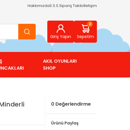
Hakkımızda
S.S.S.
Sipariş Takibi
İletişim
0
Giriş Yapın
Sepetim
Ş
AKIL OYUNLARI
UNCAKLARI
SHOP
Minderli
0 Değerlendirme
Ürünü Paylaş