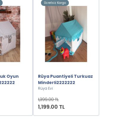
Ücretsiz Kargo
Ücretsiz Kargo
cuk Oyun
Rüya Puantiyeli Turkuaz
Rüya Puantiy
2222222
Minderli2222222
Turkuaz222
Rüya Evi
Rüya Evi
1,399.00 TL
1,199.00 TL
1,199.00 TL
999.00 TL