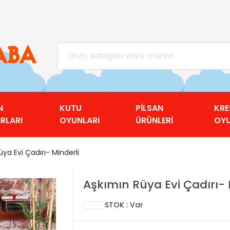
N
KUTU
PİLSAN
KRE
RLARI
OYUNLARI
ÜRÜNLERİ
OY
ya Evi Çadırı- Minderli
Aşkımın Rüya Evi Çadırı- 
STOK : Var