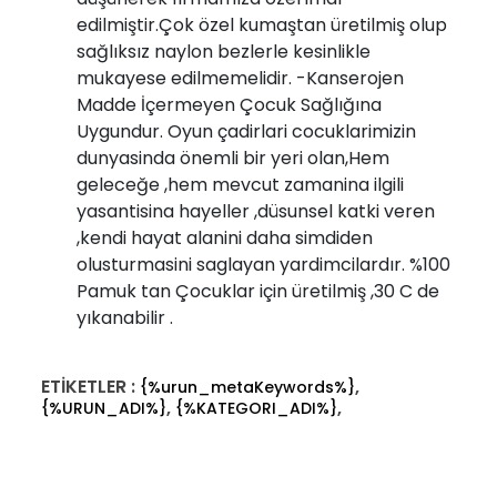
edilmiştir.Çok özel kumaştan üretilmiş olup
sağlıksız naylon bezlerle kesinlikle
mukayese edilmemelidir. -Kanserojen
Madde İçermeyen Çocuk Sağlığına
Uygundur. Oyun çadirlari cocuklarimizin
dunyasinda önemli bir yeri olan,Hem
geleceğe ,hem mevcut zamanina ilgili
yasantisina hayeller ,düsunsel katki veren
,kendi hayat alanini daha simdiden
olusturmasini saglayan yardimcilardır. %100
Pamuk tan Çocuklar için üretilmiş ,30 C de
yıkanabilir .
ETİKETLER :
,
{%urun_metaKeywords%}
,
,
{%URUN_ADI%}
{%KATEGORI_ADI%}