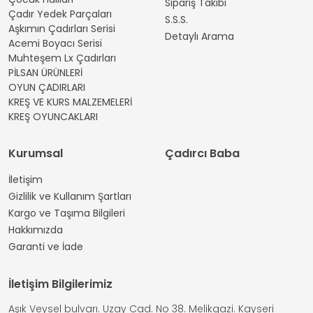
Sipariş Takibi
Çadır Yedek Parçaları
S.S.S.
Aşkımın Çadırları Serisi
Detaylı Arama
Acemi Boyacı Serisi
Muhteşem Lx Çadırları
PİLSAN ÜRÜNLERİ
OYUN ÇADIRLARI
KREŞ VE KURS MALZEMELERİ
KREŞ OYUNCAKLARI
Kurumsal
Çadırcı Baba
İletişim
Gizlilik ve Kullanım Şartları
Kargo ve Taşıma Bilgileri
Hakkımızda
Garanti ve İade
İletişim Bilgilerimiz
Aşık Veysel bulvarı. Uzay Cad. No 38. Melikgazi. Kayseri