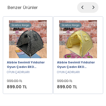
Benzer Ürünler
Ücretsiz Kargo
Ücretsiz Kargo
Abbie Sevimli Yıldızlar
Abbie Sevimli Yıldızlar
Oyun Çadırı EKO
Oyun Çadırı EKO
SİYAH2222222
SARI2222222
OYUN ÇADIRLARI
OYUN ÇADIRLARI
999.00 TL
999.00 TL
899.00 TL
899.00 TL