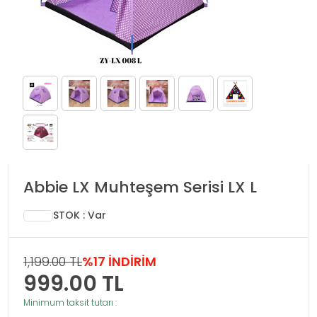
Abbie LX Muhteşem Serisi LX L
STOK : Var
1,199.00 TL
%17 İNDİRİM
999.00
TL
Minimum taksit tutarı :