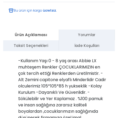
Bu ürün için kargo
ücretsiz.
Ürün Açıklaması
Yorumlar
Taksit Seçenekleri
İade Koşulları
-Kullanım Yaşı 0 - 8 yaş arası Abbie LX
muhteşem Renkler ÇOCUKLARIMIZIN en
çok tercih ettiği Renklerden üretilmistir. -
Alt Zemini capitone elyaflı Minderlidir Cadir
olculerimiz 105*105*85 h yukseklik -Kolay
Kurulum -Dayanıklı Ve Güvenlidir. -
Sökülebilir ve Yer Kaplamaz . %100 pamuk
ve insan sağlığına zararsız kaliteli
boyalardan ,cocuklarımızın sağlığınıda
düşünerek firmamıza özel imal