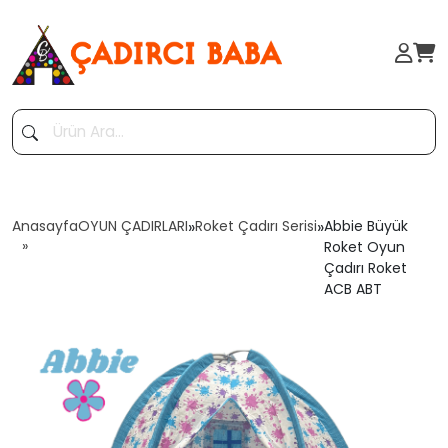
Anasayfa
OYUN ÇADIRLARI
»
Roket Çadırı Serisi
»
Abbie Büyük
Roket Oyun
Çadırı Roket
ACB ABT