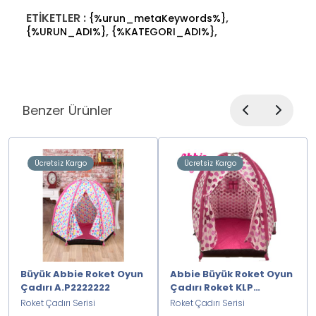
ETİKETLER :
,
{%urun_metaKeywords%}
,
,
{%URUN_ADI%}
{%KATEGORI_ADI%}
Benzer Ürünler
Ücretsiz Kargo
Ücretsiz Kargo
Büyük Abbie Roket Oyun
Abbie Büyük Roket Oyun
Çadırı A.P2222222
Çadırı Roket KLP
A.P2222222
Roket Çadırı Serisi
Roket Çadırı Serisi