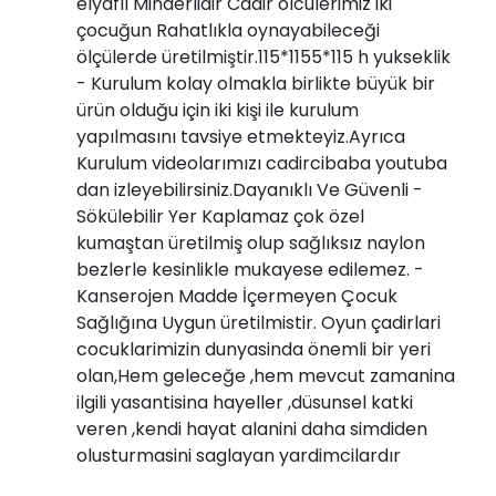
elyaflı Minderlidir Cadir olculerimiz iki
çocuğun Rahatlıkla oynayabileceği
ölçülerde üretilmiştir.115*1155*115 h yukseklik
- Kurulum kolay olmakla birlikte büyük bir
ürün olduğu için iki kişi ile kurulum
yapılmasını tavsiye etmekteyiz.Ayrıca
Kurulum videolarımızı cadircibaba youtuba
dan izleyebilirsiniz.Dayanıklı Ve Güvenli -
Sökülebilir Yer Kaplamaz çok özel
kumaştan üretilmiş olup sağlıksız naylon
bezlerle kesinlikle mukayese edilemez. -
Kanserojen Madde İçermeyen Çocuk
Sağlığına Uygun üretilmistir. Oyun çadirlari
cocuklarimizin dunyasinda önemli bir yeri
olan,Hem geleceğe ,hem mevcut zamanina
ilgili yasantisina hayeller ,düsunsel katki
veren ,kendi hayat alanini daha simdiden
olusturmasini saglayan yardimcilardır