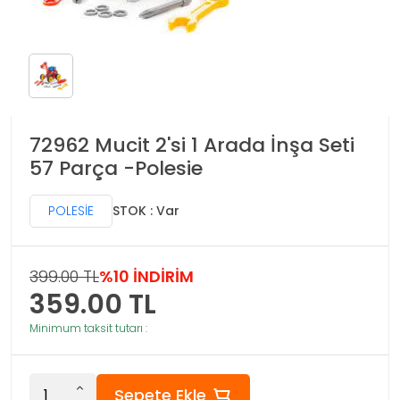
72962 Mucit 2'si 1 Arada İnşa Seti
57 Parça -Polesie
POLESİE
STOK : Var
399.00 TL
%10 İNDİRİM
359.00
TL
Minimum taksit tutarı :
Sepete Ekle