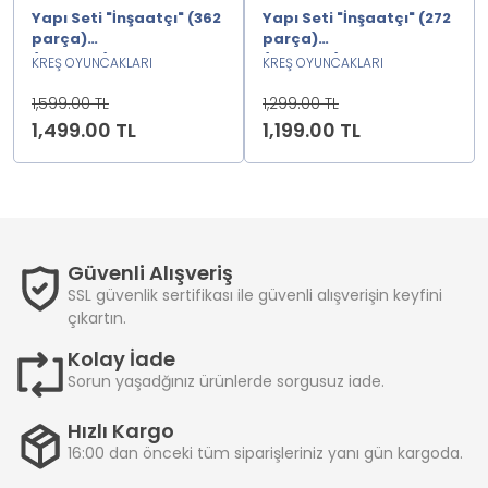
Yapı Seti "İnşaatçı" (362
Yapı Seti "İnşaatçı" (272
parça)
parça)
(pakette)2222222
(pakette)2222222
KREŞ OYUNCAKLARI
KREŞ OYUNCAKLARI
1,599.00 TL
1,299.00 TL
1,499.00 TL
1,199.00 TL
Güvenli Alışveriş
SSL güvenlik sertifikası ile güvenli alışverişin keyfini
çıkartın.
Kolay İade
Sorun yaşadğınız ürünlerde sorgusuz iade.
Hızlı Kargo
16:00 dan önceki tüm siparişleriniz yanı gün kargoda.